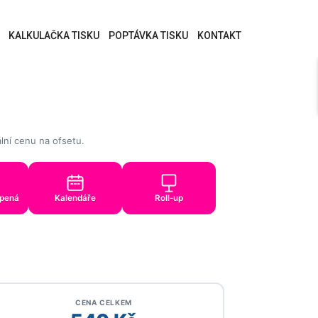
KALKULAČKA TISKU
POPTÁVKA TISKU
KONTAKT
ální cenu na ofsetu.
epená
Kalendáře
Roll-up
CENA CELKEM