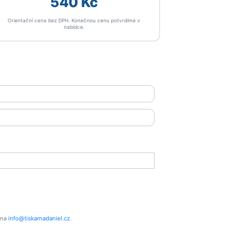
540 Kč
Orientační cena bez DPH. Konečnou cenu potvrdíme v
nabídce.
 na
info@tiskarnadaniel.cz
.