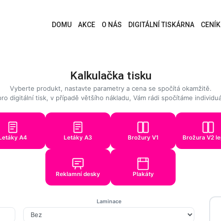
DOMU
AKCE
O NÁS
DIGITÁLNÍ TISKÁRNA
CENÍK
Kalkulačka tisku
Vyberte produkt, nastavte parametry a cena se spočítá okamžitě.
o digitální tisk, v případě většího nákladu, Vám rádi spočítáme individu
Letáky A4
Letáky A3
Brožury V1
Brožura V2 l
Reklamní desky
Plakáty
Laminace