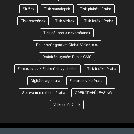
Služby
Tisk samolepek
Tisk plakátů Praha
Tisk pozvánek
Tisk vizitek
Tisk letáků Praha
Tisk pf karet a novoročenek
Reklamní agentura Global Vision, a.s.
Redakční systém Publis CMS
Firmoslev.cz - Firemní slevy on-line
Tisk letáků Praha
Digitální agentura
Elektro revize Praha
Správa nemovitostí Praha
OPERATIVNÍ LEASING
Velkoplošný tisk