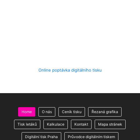
Online poptávka digitálního tisku
Home
O nás
Ceník tisku
Řezaná grafika
Tisk letáků
Kalkulace
Kontakt
Mapa stránek
Digitální tisk Praha
Průvodce digitálním tiskem